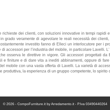
e richieste dei clienti, con soluzioni innovative in tempi rapidi 
i in grado veramente di agevolare le reali necessità dei clienti
tantemente investito fanno di Elleci un interlocutore per i pro
ne di accessori per l’industria del mobile, in particolare Lavelli. L
, che osserva le direttive in vigore. Gli accessori progettati d
 e finiture e di dare vita a inediti abbinamenti, oppure di fare
 del mobile con una vasta offerta di Lavelli. La varietà di acces
 produttiva, la esperienza di un gruppo competente, lo spirito d'
© 2026 - CompoFurniture.it by Arredamento.it - P.Iva 03490440264