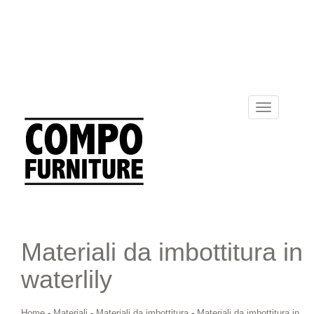
Toggle
navigation
Materiali da imbottitura in
waterlily
Home
-
Materiali
-
Materiali da imbottitura
-
Materiali da imbottitura in