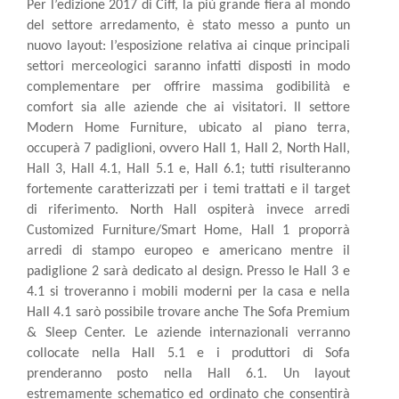
Per l’edizione 2017 di Ciff, la più grande fiera al mondo
del settore arredamento, è stato messo a punto un
nuovo layout: l’esposizione relativa ai cinque principali
settori merceologici saranno infatti disposti in modo
complementare per offrire massima godibilità e
comfort sia alle aziende che ai visitatori. Il settore
Modern Home Furniture, ubicato al piano terra,
occuperà 7 padiglioni, ovvero Hall 1, Hall 2, North Hall,
Hall 3, Hall 4.1, Hall 5.1 e, Hall 6.1; tutti risulteranno
fortemente caratterizzati per i temi trattati e il target
di riferimento. North Hall ospiterà invece arredi
Customized Furniture/Smart Home, Hall 1 proporrà
arredi di stampo europeo e americano mentre il
padiglione 2 sarà dedicato al design. Presso le Hall 3 e
4.1 si troveranno i mobili moderni per la casa e nella
Hall 4.1 sarò possibile trovare anche The Sofa Premium
& Sleep Center. Le aziende internazionali verranno
collocate nella Hall 5.1 e i produttori di Sofa
prenderanno posto nella Hall 6.1. Un layout
estremamente schematico ed ordinato che consentirà