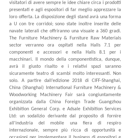
visitatori di avere sempre le idee chiare circa i prodotti
presentati e agli espositori di far meglio apprezzare la
loro offerta. La disposizione degli stand avrà una forma
a U con tre corridoi; sono state inoltre inserite delle
navate laterali che offriranno una visuale a 360 gradi.
The Furniture Machinery & Furniture Raw Materials
sector verranno ora ospitati nella Halls 7.1 per
componenti e accessori e nella Halls 8.1 per i
macchinari. Il mondo della componentistica, dunque,
avrà il giusto risalto e i relativi spazi saranno
sicuramente teatro di scambi molto interessanti. Non
solo. A partire dall’edizione 2018 di CIFF-Shanghai,
China (Shanghai) International Furniture Machinery &
Woodworking Machinery Fair sarà congiuntamente
organizzata dalla China Foreign Trade Guangzhou
Exhibition General Corp. e Adsale Exhibition Services
Ltd: un sodalizio derivante dal proposito di fornire
all'industria del mobile una fiera di respiro
internazionale, sempre più ricca di opportunità e
occasioni per implementare il business di espositori e