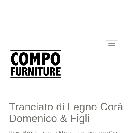
Toggle
navigation
Tranciato di Legno Corà
Domenico & Figli
Home
-
Materiali
-
Tranciato di Legno
-
Tranciato di Legno Corà