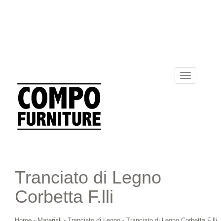
Toggle
navigation
Tranciato di Legno
Corbetta F.lli
Home
-
Materiali
-
Tranciato di Legno
-
Tranciato di Legno Corbetta F.lli