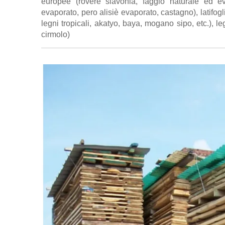
europee (rovere slavonia, faggio naturale ed ev
evaporato, pero alisiè evaporato, castagno), latifogl
legni tropicali, akatyo, baya, mogano sipo, etc.), l
cirmolo)