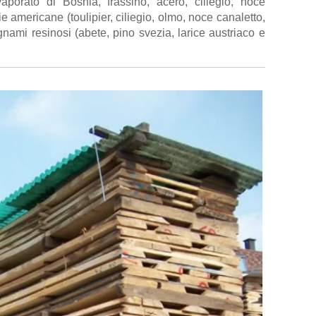
aporato di Bosnia, frassino, acero, ciliegio, noce
ie americane (toulipier, ciliegio, olmo, noce canaletto,
egnami resinosi (abete, pino svezia, larice austriaco e