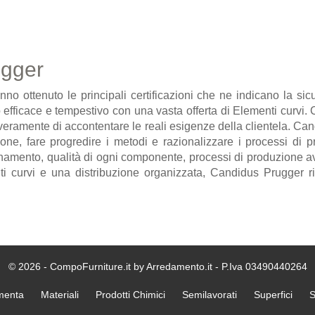
ugger
 ottenuto le principali certificazioni che ne indicano la sicur
ficace e tempestivo con una vasta offerta di Elementi curvi. Ca
 veramente di accontentare le reali esigenze della clientela. Can
azione, fare progredire i metodi e razionalizzare i processi d
amento, qualità di ogni componente, processi di produzione avan
ti curvi e una distribuzione organizzata, Candidus Prugger rifo
© 2026 - CompoFurniture.it by Arredamento.it - P.Iva 03490440264
menta
Materiali
Prodotti Chimici
Semilavorati
Superfici
S